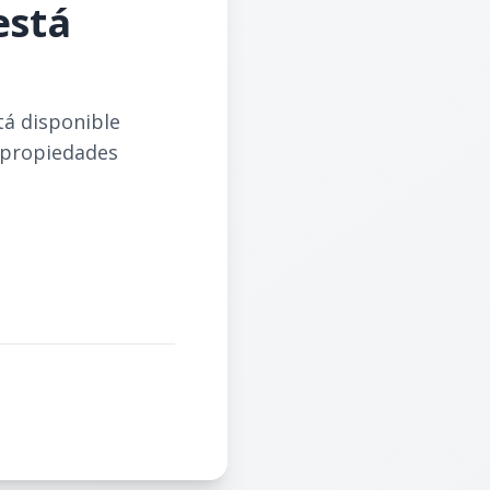
está
tá disponible
 propiedades