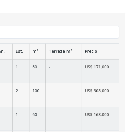
an.
Est.
m²
Terraza
m²
Precio
1
60
-
US$ 171,000
2
100
-
US$ 308,000
1
60
-
US$ 168,000