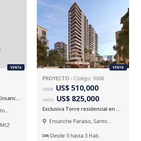
VENTA
VENTA
PROYECTO
-
Código
:
3068
US$ 510,000
DESDE
US$ 825,000
Apartamento en Venta-Ensanche Paraíso
HASTA
Exclusiva Torre residencial en Paraiso
to
Ensanche Paraiso
,
Santo
Mt2
Domingo D.N.
Desde
3
hasta
3
Hab.