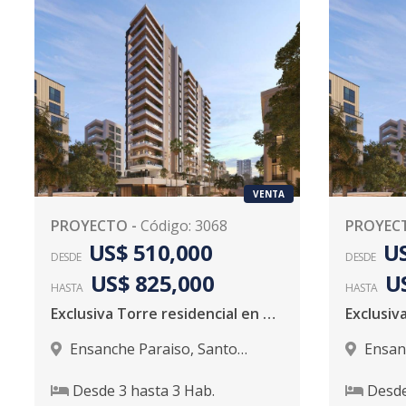
VENTA
PROYECTO
-
Código
:
3068
PROYEC
US$ 510,000
US
DESDE
DESDE
US$ 825,000
U
HASTA
HASTA
Exclusiva Torre residencial en Paraiso
Ensanche Paraiso
,
Santo
Ensan
Domingo D.N.
Domingo
Desde
3
hasta
3
Hab.
Desd