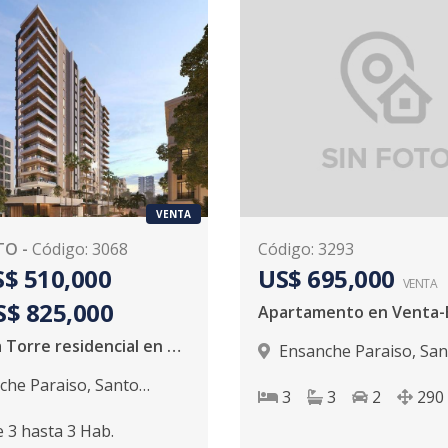
VENTA
TO
-
Código
:
3068
Código
:
3293
$ 510,000
US$ 695,000
VENTA
S$ 825,000
Exclusiva Torre residencial en Paraiso
Ensanche Paraiso
,
San
Domingo D.N.
che Paraiso
,
Santo
3
3
2
290
 D.N.
e
3
hasta
3
Hab.