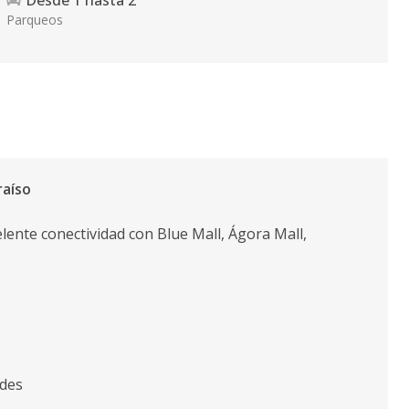
Desde
1
hasta
2
Parqueos
raíso
lente conectividad con Blue Mall, Ágora Mall,
rdes