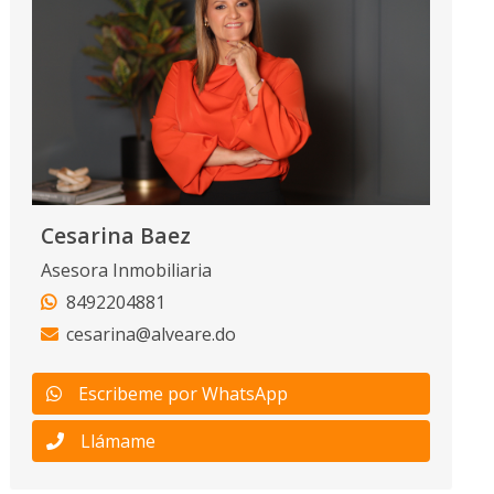
Cesarina Baez
Asesora Inmobiliaria
8492204881
cesarina@alveare.do
Escribeme por WhatsApp
Llámame