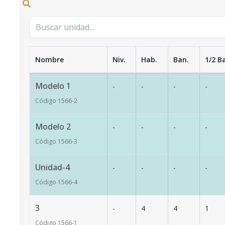
Nombre
Niv.
Hab.
Ban.
1/2 B
Modelo 1
-
-
-
-
Código
1566
-2
Modelo 2
-
-
-
-
Código
1566
-3
Unidad-4
-
-
-
-
Código
1566
-4
3
-
4
4
1
Código
1566
-1