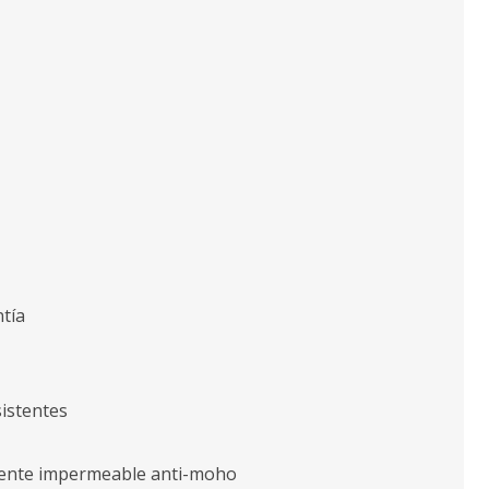
tía
istentes
herente impermeable anti-moho