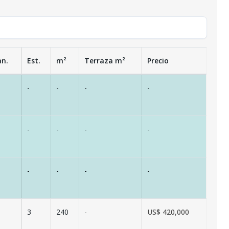
an.
Est.
m²
Terraza
m²
Precio
-
-
-
-
-
-
-
-
-
-
-
-
3
240
-
US$ 420,000