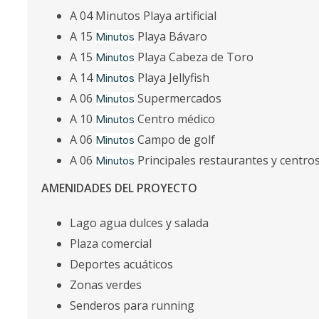
A 04 Minutos Playa artificial
A 15
Playa Bávaro
Minutos
A 15
Playa Cabeza de Toro
Minutos
A 14
Playa Jellyfish
Minutos
A 06
Supermercados
Minutos
A 10
Centro médico
Minutos
A 06
Campo de golf
Minutos
A 06
Principales restaurantes y centro
Minutos
AMENIDADES DEL PROYECTO
Lago agua dulces y salada
Plaza comercial
Deportes acuáticos
Zonas verdes
Senderos para running