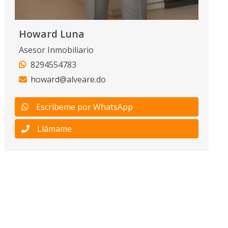
Howard Luna
Asesor Inmobiliario
8294554783
howard@alveare.do
Escribeme por WhatsApp
Llámame