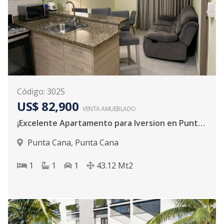
Código
:
3025
US$ 82,900
VENTA AMUEBLADO
¡Excelente Apartamento para Iversion en Punta Cana!
Punta Cana
,
Punta Cana
1
1
1
43.12
Mt2