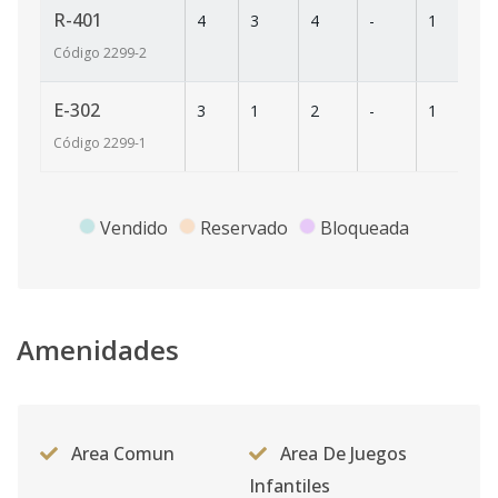
R-401
4
3
4
-
1
11
Código
2299
-2
E-302
3
1
2
-
1
56
Código
2299
-1
Vendido
Reservado
Bloqueada
Amenidades
Area Comun
Area De Juegos
Infantiles