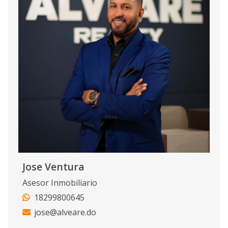
Jose Ventura
Asesor Inmobiliario
18299800645
jose@alveare.do