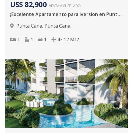
US$ 82,900
VENTA AMUEBLADO
¡Excelente Apartamento para Iversion en Punta Cana!
Punta Cana
,
Punta Cana
1
1
1
43.12
Mt2