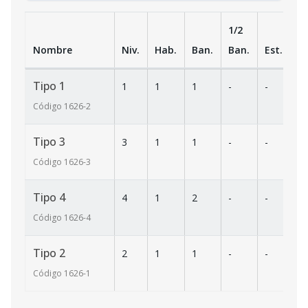
1/2
Nombre
Niv.
Hab.
Ban.
Ban.
Est.
m
Tipo 1
1
1
1
-
-
5
Código
1626
-2
Tipo 3
3
1
1
-
-
4
Código
1626
-3
Tipo 4
4
1
2
-
-
8
Código
1626
-4
Tipo 2
2
1
1
-
-
4
Código
1626
-1