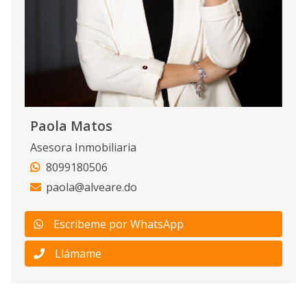
Paola Matos
Asesora Inmobiliaria
8099180506
paola@alveare.do
Escribeme por WhatsApp
Llámame