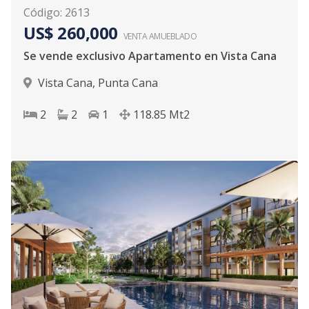
Código
:
2613
US$ 260,000
VENTA AMUEBLADO
Se vende exclusivo Apartamento en Vista Cana
Vista Cana
,
Punta Cana
2
2
1
118.85
Mt2