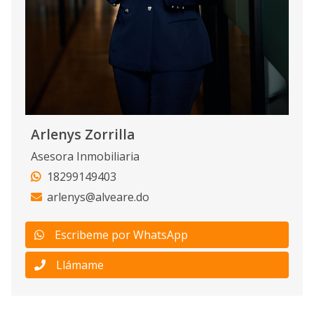
Arlenys Zorrilla
Asesora Inmobiliaria
18299149403
arlenys@alveare.do
Escribeme por WhatsApp
Llámame