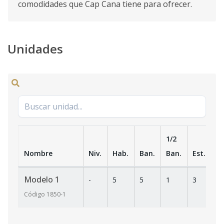
comodidades que Cap Cana tiene para ofrecer.
Unidades
1/2
Nombre
Niv.
Hab.
Ban.
Ban.
Est.
m
Modelo 1
-
5
5
1
3
3
Código
1850
-1