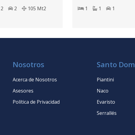
 D.N.
Domingo D.N.
2
2
105
Mt2
1
1
1
Nosotros
Santo Dom
Acerca de Nosotros
Piantini
Asesores
Naco
Política de Privacidad
Evaristo
Serrallés