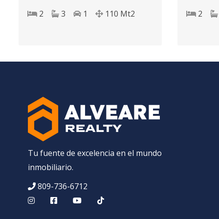
Domingo D.N.
Domingo
2
3
1
110
Mt2
2
Tu fuente de excelencia en el mundo
inmobiliario.
809-736-6712