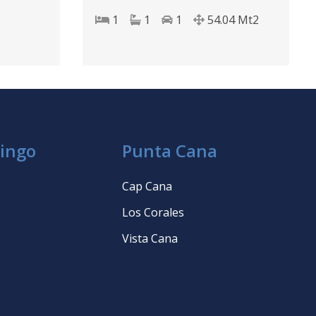
Domingo D.N.
1
1
1
54.04
Mt2
ingo
Punta Cana
Cap Cana
Los Corales
Vista Cana