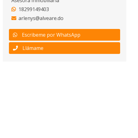
Asesora Inmobiliaria
18299149403
arlenys@alveare.do
Escribeme por WhatsApp
Llámame