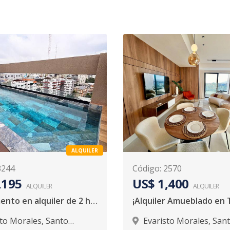
ALQUILER
3244
Código
:
2570
,195
US$ 1,400
ALQUILER
ALQUILER
Apartamento en alquiler de 2 hab en Evaristo Morales
sto Morales
,
Santo
Evaristo Morales
,
San