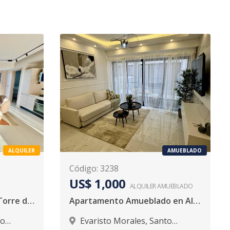
ALQUILER
AMUEBLADO
Código
:
3238
US$ 1,000
ALQUILER
AMUEBLADO
¡Alquiler Amueblado en Torre de Lujo!
Apartamento Amueblado en Alquiler en Evaristo Morales | 1 Habitación
to
Evaristo Morales
,
Santo