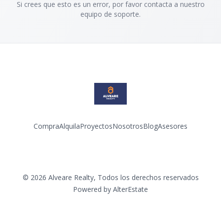
Si crees que esto es un error, por favor contacta a nuestro
equipo de soporte.
Compra
Alquila
Proyectos
Nosotros
Blog
Asesores
Facebook
Instagram
LinkedIn
YouTube
©
2026
Alveare Realty
,
Todos los derechos reservados
Powered by
AlterEstate