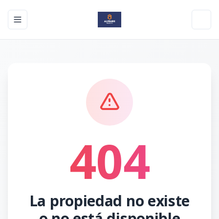
Toggle navigation menu
Toggl
404
La propiedad no existe
o no está disponible