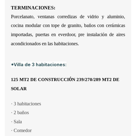
TERMINACIONES:
Porcelanato, ventanas corredizas de vidrio y aluminio,
cocina modular con tope de granito, ba
ñ
os con cer
á
micas
importadas, puertas en everdoor, pre instalaci
ó
n de aires
acondicionados en las habitaciones.
*Villa de 3 habitaciones:
Ó
125 MT2 DE CONSTRUCCI
N 239/270/289 MT2 DE
SOLAR
·
3 habitaciones
·
2 ba
ñ
os
·
Sala
·
Comedor