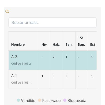
1/2
Nombre
Niv.
Hab.
Ban.
Ban.
Est.
m
A-2
-
2
1
-
2
6
Código
1403
-2
A-1
1
3
2
-
2
1
Código
1403
-1
Vendido
Reservado
Bloqueada