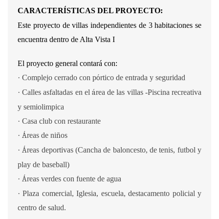
CARACTER
Í
STICAS DEL PROYECTO:
Este proyecto de villas independientes de 3 habitaciones se
encuentra dentro de Alta Vista I
El proyecto general contará
con:
·
Complejo cerrado con p
ó
rtico de entrada y seguridad
·
Calles asfaltadas en el
á
rea de las villas -Piscina recreativa
y semiolimpica
·
Casa club con restaurante
·
Á
reas de ni
ñ
os
·
Á
reas deportivas (Cancha de baloncesto, de tenis, futbol y
play de baseball)
·
Á
reas verdes con fuente de agua
·
Plaza comercial, Iglesia, escuela, destacamento policial y
centro de salud.