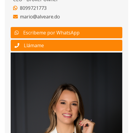
8099721773
mario@alveare.do
Escribeme por WhatsApp
Llámame