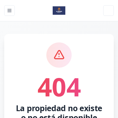
Toggle navigation menu
Toggl
404
La propiedad no existe
o no está disponible