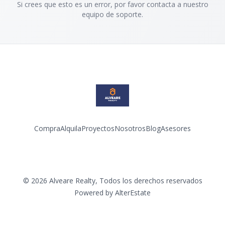
Si crees que esto es un error, por favor contacta a nuestro
equipo de soporte.
Compra
Alquila
Proyectos
Nosotros
Blog
Asesores
Facebook
Instagram
LinkedIn
YouTube
©
2026
Alveare Realty
,
Todos los derechos reservados
Powered by
AlterEstate