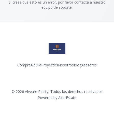
Si crees que esto es un error, por favor contacta a nuestro
equipo de soporte.
Compra
Alquila
Proyectos
Nosotros
Blog
Asesores
Facebook
Instagram
LinkedIn
YouTube
©
2026
Alveare Realty
,
Todos los derechos reservados
Powered by
AlterEstate