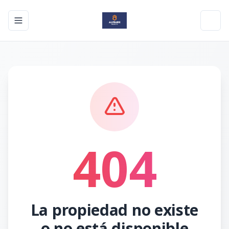
Toggle navigation menu
Toggl
404
La propiedad no existe
o no está disponible