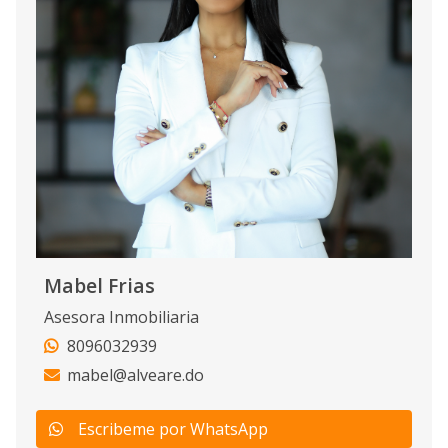
Mabel Frias
Asesora Inmobiliaria
8096032939
mabel@alveare.do
Escribeme por WhatsApp