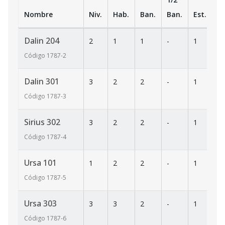
Nombre
Niv.
Hab.
Ban.
Ban.
Est.
m
Dalin 204
2
1
1
-
1
58
Código
1787
-2
Dalin 301
3
2
2
-
1
12
Código
1787
-3
Sirius 302
3
2
2
-
1
12
Código
1787
-4
Ursa 101
1
2
2
-
1
14
Código
1787
-5
Ursa 303
3
3
2
-
1
12
Código
1787
-6