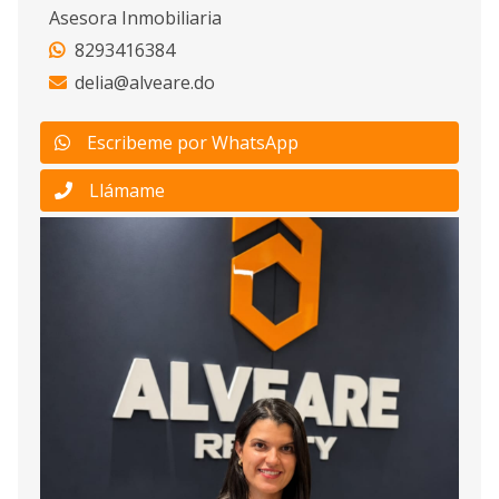
Asesora Inmobiliaria
8293416384
delia@alveare.do
Escribeme por WhatsApp
Llámame