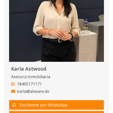
Karla Astwood
Asesora Inmobiliaria
18495171171
karla@alveare.do
Escribeme por WhatsApp