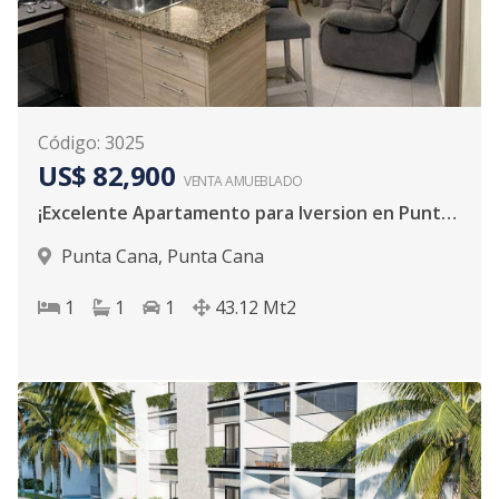
Código
:
3025
US$ 82,900
VENTA AMUEBLADO
¡Excelente Apartamento para Iversion en Punta Cana!
Punta Cana
,
Punta Cana
1
1
1
43.12
Mt2