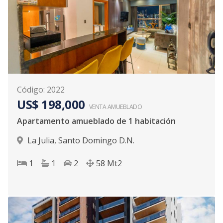
Código
:
2022
US$ 198,000
VENTA AMUEBLADO
Apartamento amueblado de 1 habitación
La Julia
,
Santo Domingo D.N.
1
1
2
58
Mt2