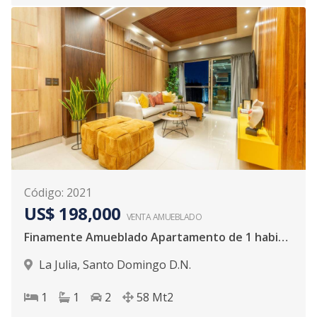
Código
:
2021
US$ 198,000
VENTA AMUEBLADO
Finamente Amueblado Apartamento de 1 habitació
La Julia
,
Santo Domingo D.N.
1
1
2
58
Mt2