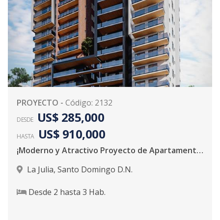
PROYECTO
-
Código
:
2132
US$ 285,000
DESDE
US$ 910,000
HASTA
¡Moderno y Atractivo Proyecto de Apartamentos!
La Julia
,
Santo Domingo D.N.
Desde
2
hasta
3
Hab.