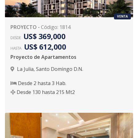
VENTA
PROYECTO
-
Código
:
1814
US$ 369,000
DESDE
US$ 612,000
HASTA
Proyecto de Apartamentos
La Julia
,
Santo Domingo D.N.
Desde
2
hasta
3
Hab.
Desde
130
hasta
215
Mt2