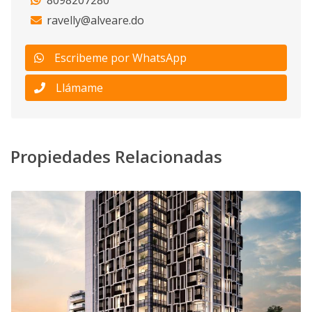
8098207280
ravelly@alveare.do
Escribeme por WhatsApp
Llámame
Propiedades Relacionadas