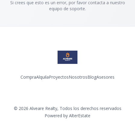
Si crees que esto es un error, por favor contacta a nuestro
equipo de soporte.
Compra
Alquila
Proyectos
Nosotros
Blog
Asesores
Facebook
Instagram
LinkedIn
YouTube
©
2026
Alveare Realty
,
Todos los derechos reservados
Powered by
AlterEstate