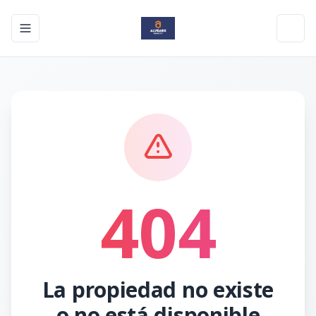
Toggle navigation menu
Toggl
404
La propiedad no existe
o no está disponible