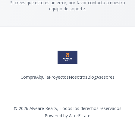
Si crees que esto es un error, por favor contacta a nuestro
equipo de soporte.
Compra
Alquila
Proyectos
Nosotros
Blog
Asesores
Facebook
Instagram
LinkedIn
YouTube
©
2026
Alveare Realty
,
Todos los derechos reservados
Powered by
AlterEstate