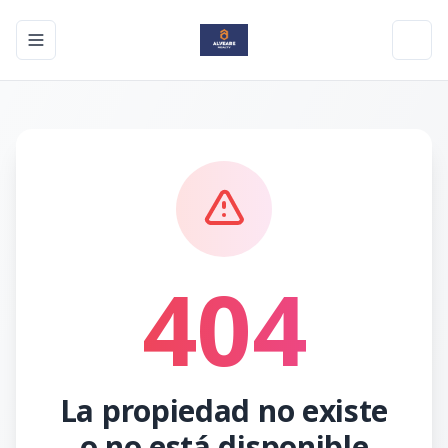
Toggle navigation menu
Toggl
404
La propiedad no existe
o no está disponible