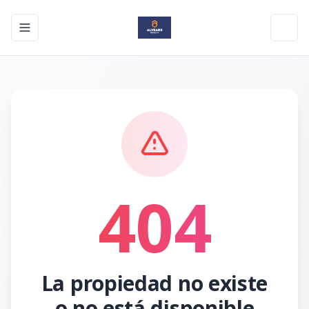
Toggle navigation menu
Toggl
404
La propiedad no existe
o no está disponible