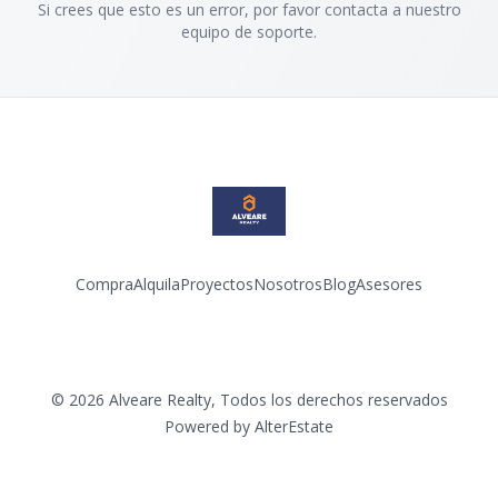
Si crees que esto es un error, por favor contacta a nuestro
equipo de soporte.
Compra
Alquila
Proyectos
Nosotros
Blog
Asesores
Facebook
Instagram
LinkedIn
YouTube
©
2026
Alveare Realty
,
Todos los derechos reservados
Powered by
AlterEstate