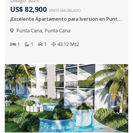
Código
:
3025
US$ 82,900
VENTA AMUEBLADO
¡Excelente Apartamento para Iversion en Punta Cana!
Punta Cana
,
Punta Cana
1
1
1
43.12
Mt2