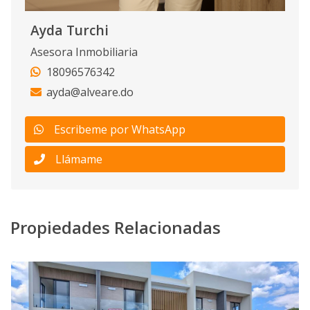
Ayda Turchi
Asesora Inmobiliaria
18096576342
ayda@alveare.do
Escribeme por WhatsApp
Llámame
Propiedades Relacionadas