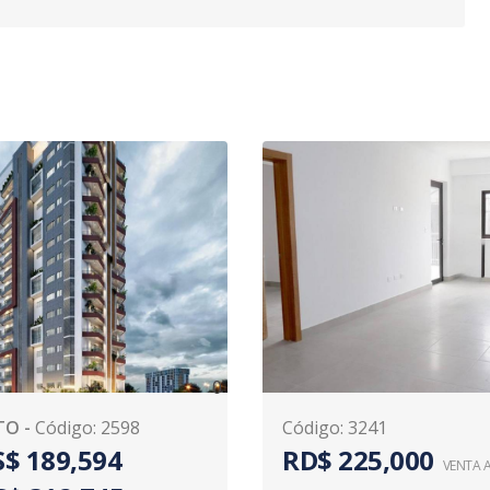
0
TO
-
Código
:
2598
Código
:
3241
$ 189,594
RD$ 225,000
VENTA 