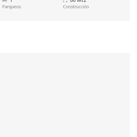
1
60
Mt2
Parqueos
Construcción