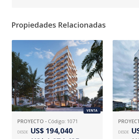
Propiedades Relacionadas
VENTA
PROYECTO
-
Código
:
1071
PROYEC
US$ 194,040
US
DESDE
DESDE