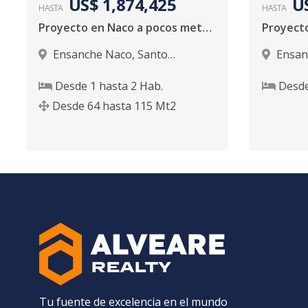
US$ 1,874,425
U
HASTA
HASTA
Proyecto en Naco a pocos metros del club
Ensanche Naco
,
Santo
Ensan
Domingo D.N.
Domingo
Desde
1
hasta
2
Hab.
Desd
Desde
64
hasta
115
Mt2
Tu fuente de excelencia en el mundo