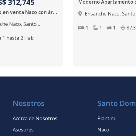
S$ 312,745
Proyecto en venta Naco con área social proximo a entregarse
Ensanche Naco
,
Santo
Domingo D.N.
che Naco
,
Santo
1
1
1
87.3
 D.N.
e
1
hasta
2
Hab.
Nosotros
Santo Dom
Acerca de Nosotros
Piantini
Asesores
Naco