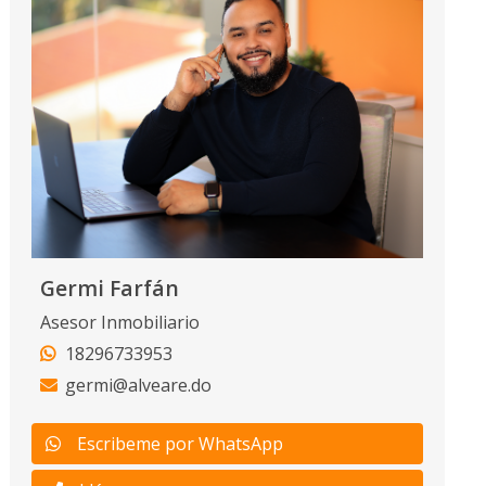
Germi Farfán
Asesor Inmobiliario
18296733953
germi@alveare.do
Escribeme por WhatsApp