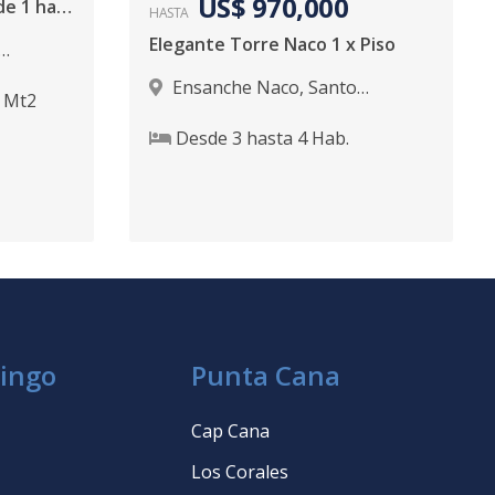
US$ 970,000
Moderno Apartamento de 1 habitación Naco
HASTA
Elegante Torre Naco 1 x Piso
Ensanche Naco
,
Santo
Mt2
Domingo D.N.
Desde
3
hasta
4
Hab.
ingo
Punta Cana
Cap Cana
Los Corales