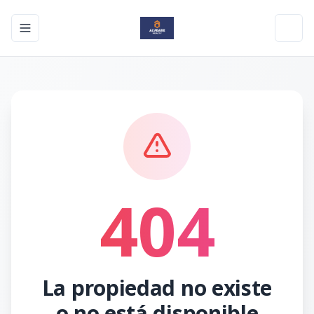
Toggle navigation menu
Toggl
404
La propiedad no existe
o no está disponible