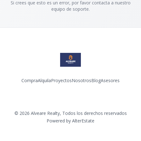
Si crees que esto es un error, por favor contacta a nuestro
equipo de soporte.
Compra
Alquila
Proyectos
Nosotros
Blog
Asesores
Facebook
Instagram
LinkedIn
YouTube
©
2026
Alveare Realty
,
Todos los derechos reservados
Powered by
AlterEstate