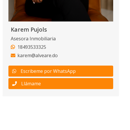
Karem Pujols
Asesora Inmobiliaria
18493533325
karem@alveare.do
Escribeme por WhatsApp
Llámame