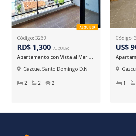
ALQUILER
Código
:
3269
Código
:
RD$ 1,300
US$ 9
ALQUILER
Apartamento con Vista al Mar en Alquiler | 2 Hab. | Piso 10 | Av. George Washington
Gazcue
,
Santo Domingo D.N.
Gazcu
2
2
2
1