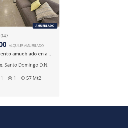
AMUEBLADO
3047
00
ALQUILER
AMUEBLADO
Apartamento amueblado en alquiler Residencial Murales en Gazcue
e
,
Santo Domingo D.N.
1
1
57
Mt2