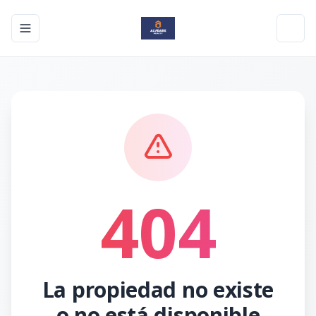
Toggle navigation menu
Toggl
404
La propiedad no existe
o no está disponible