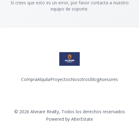
Si crees que esto es un error, por favor contacta a nuestro
equipo de soporte.
Compra
Alquila
Proyectos
Nosotros
Blog
Asesores
Facebook
Instagram
LinkedIn
YouTube
©
2026
Alveare Realty
,
Todos los derechos reservados
Powered by
AlterEstate