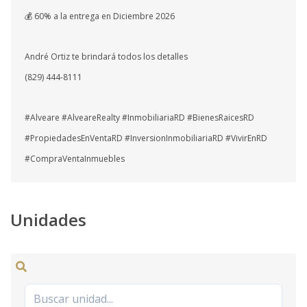
💰 60% a la entrega en Diciembre 2026
André Ortiz te brindará todos los detalles
(829) 444-8111
#Alveare #AlveareRealty #InmobiliariaRD #BienesRaicesRD
#PropiedadesEnVentaRD #InversionInmobiliariaRD #VivirEnRD
#CompraVentaInmuebles
Unidades