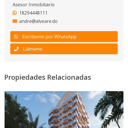
Asesor Inmobiliario
18294448111
andre@alveare.do
Escribeme por WhatsApp
Llámame
Propiedades Relacionadas