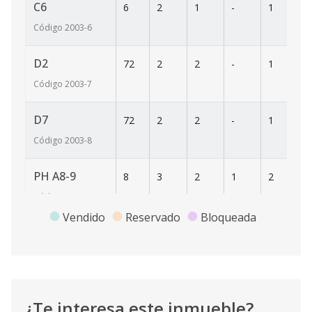
C6
6
2
1
-
1
6
Código
2003
-6
D2
72
2
2
-
1
7
Código
2003
-7
D7
72
2
2
-
1
7
Código
2003
-8
PH A8-9
8
3
2
1
2
1
Código
2003
-9
Vendido
Reservado
Bloqueada
A2
2
2
2
-
1
7
Código
2003
-1
¿Te interesa este inmueble?