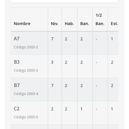
1/2
Nombre
Niv.
Hab.
Ban.
Ban.
Est.
m
A7
7
2
2
-
1
7
Código
2003
-2
B3
3
2
2
-
2
7
Código
2003
-3
B7
7
2
2
-
2
7
Código
2003
-4
C2
2
2
1
-
1
6
Código
2003
-5