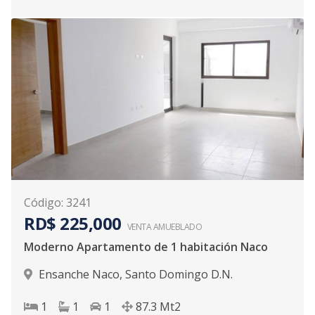
Código
:
3241
RD$ 225,000
VENTA AMUEBLADO
Moderno Apartamento de 1 habitación Naco
Ensanche Naco
,
Santo Domingo D.N.
1
1
1
87.3
Mt2