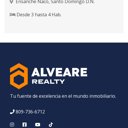
Ensanche Naco
,
Santo Domingo D.N.
Desde
3
hasta
4
Hab.
Tu fuente de excelencia en el mundo inmobiliario.
809-736-6712