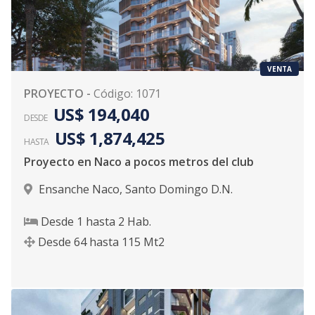
VENTA
PROYECTO
-
Código
:
1071
US$ 194,040
DESDE
US$ 1,874,425
HASTA
Proyecto en Naco a pocos metros del club
Ensanche Naco
,
Santo Domingo D.N.
Desde
1
hasta
2
Hab.
Desde
64
hasta
115
Mt2