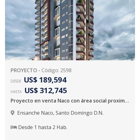
0
PROYECTO
-
Código
:
2598
US$ 189,594
DESDE
US$ 312,745
HASTA
Proyecto en venta Naco con área social proximo a entregarse
Ensanche Naco
,
Santo Domingo D.N.
Desde
1
hasta
2
Hab.