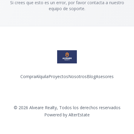
Si crees que esto es un error, por favor contacta a nuestro
equipo de soporte.
Compra
Alquila
Proyectos
Nosotros
Blog
Asesores
Facebook
Instagram
LinkedIn
YouTube
©
2026
Alveare Realty
,
Todos los derechos reservados
Powered by
AlterEstate