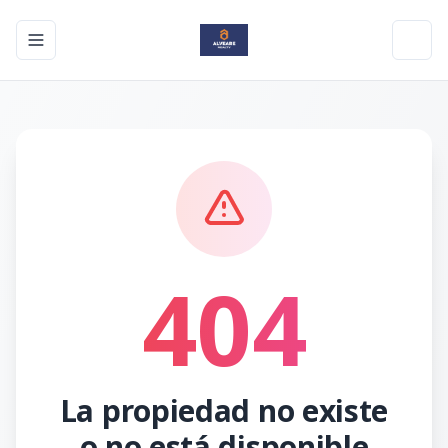
Toggle navigation menu
Toggl
404
La propiedad no existe
o no está disponible