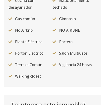
Cocina con
Estacionamiento
desayunador
techado
Gas común
Gimnasio
No Airbnb
NO AIRBNB
Planta Eléctrica
Portero
Portón Eléctrico
Salón Multiusos
Terraza Común
Vigilancia 24 horas
Walking closet
¿Te interesa este inmueble?