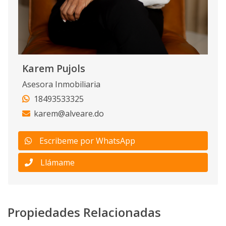
Karem Pujols
Asesora Inmobiliaria
18493533325
karem@alveare.do
Escribeme por WhatsApp
Llámame
Propiedades Relacionadas