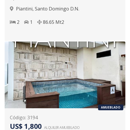
Piantini
,
Santo Domingo D.N.
2
1
86.65
Mt2
AMUEBLADO
Código
:
3194
US$ 1,800
ALQUILER
AMUEBLADO