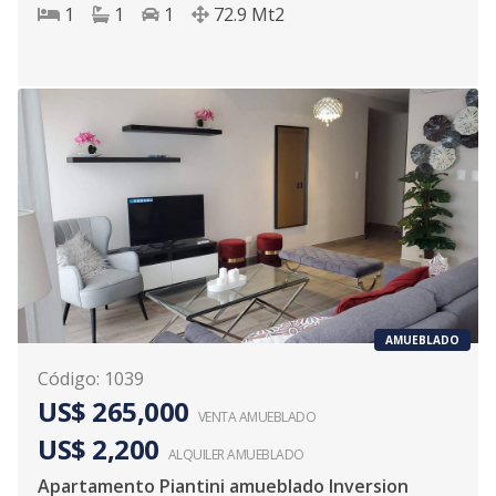
1
1
1
72.9
Mt2
AMUEBLADO
Código
:
1039
US$ 265,000
VENTA AMUEBLADO
US$ 2,200
ALQUILER
AMUEBLADO
Apartamento Piantini amueblado Inversion