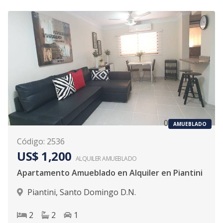
0
AMUEBLADO
Código
:
2536
US$ 1,200
ALQUILER
AMUEBLADO
Apartamento Amueblado en Alquiler en Piantini
Piantini
,
Santo Domingo D.N.
2
2
1