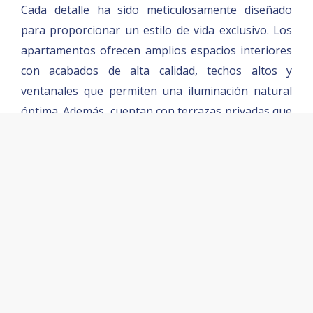
Cada detalle ha sido meticulosamente diseñado
para proporcionar un estilo de vida exclusivo. Los
apartamentos ofrecen amplios espacios interiores
con acabados de alta calidad, techos altos y
ventanales que permiten una iluminación natural
óptima. Además, cuentan con terrazas privadas que
ofrecen vistas panorámicas impresionantes,
permitiendo a los residentes disfrutar del entorno
tropical en la comodidad de su hogar. Los diseños
modernos y funcionales aseguran que cada
apartamento sea un refugio de tranquilidad y
sofisticación.
El proyecto también destaca por sus seleccionadas
amenidades, que incluyen piscina para adultos y